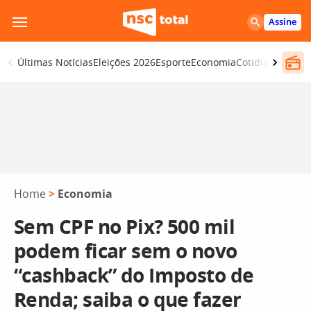
Pular
Assine
para
o
Últimas Notícias
Eleições 2026
Esporte
Economia
Cotidiano
Segur
conteúdo
Home
>
Economia
Sem CPF no Pix? 500 mil
podem ficar sem o novo
“cashback” do Imposto de
Renda; saiba o que fazer