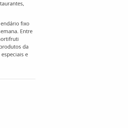
taurantes,
lendário fixo
semana. Entre
rtifruti
 produtos da
 especiais e