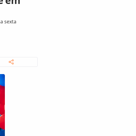
de em
a sexta