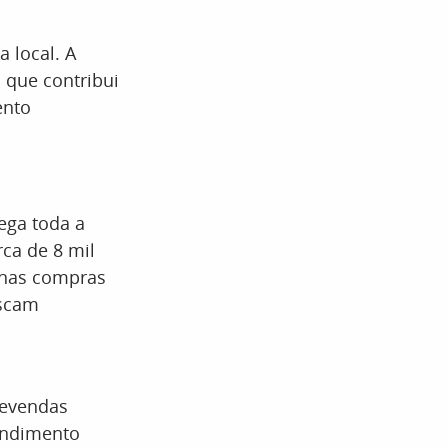
 local. A
 que contribui
ento
ega toda a
ca de 8 mil
, nas compras
uscam
levendas
tendimento