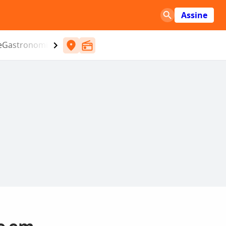
Assine
e
Gastronomia
Entretenimento
CBN
Atlântida SC