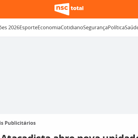
ções 2026
Esporte
Economia
Cotidiano
Segurança
Política
Saúd
is Publicitários