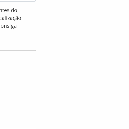
ntes do
calização
consiga