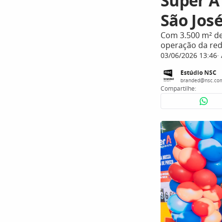
Super A
São Jos
Com 3.500 m² de 
operação da red
03/06/2026 13:46
Estúdio NSC
branded@nsc.co
Compartilhe: