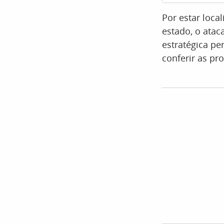
Por estar loc
estado, o atac
estratégica pe
conferir as pr