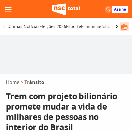
Pular
Assine
para
o
Últimas Notícias
Eleições 2026
Esporte
Economia
Cotidiano
Segur
conteúdo
Home
>
Trânsito
Trem com projeto bilionário
promete mudar a vida de
milhares de pessoas no
interior do Brasil