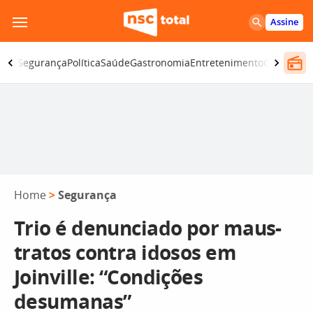
Pular
Assine
para
o
iano
Segurança
Política
Saúde
Gastronomia
Entretenimento
CBN
Atlânt
conteúdo
Home
>
Segurança
Trio é denunciado por maus-
tratos contra idosos em
Joinville: “Condições
desumanas”