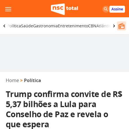
Pular
Assine
para
o
ança
Política
Saúde
Gastronomia
Entretenimento
CBN
Atlântida SC
conteúdo
Home
>
Política
Trump confirma convite de R$
5,37 bilhões a Lula para
Conselho de Paz e revela o
que espera