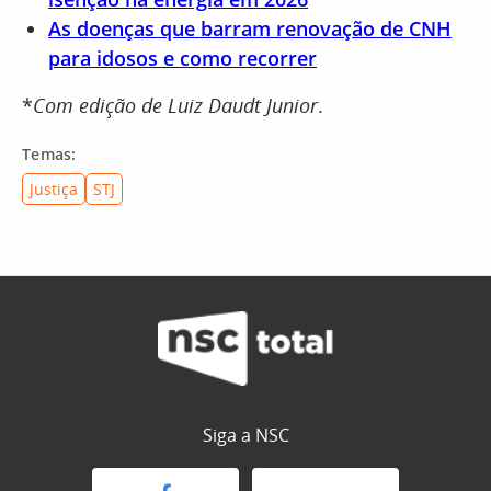
As doenças que barram renovação de CNH
para idosos e como recorrer
*
Com edição de Luiz Daudt Junior
.
Temas:
Justiça
STJ
Siga a NSC