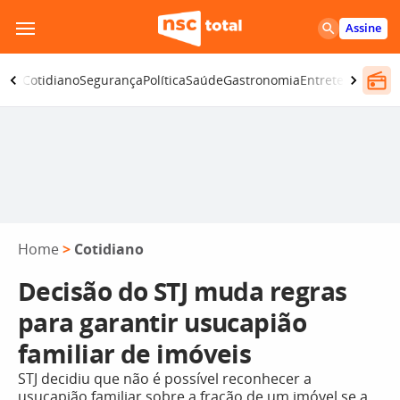
Pular
Assine
para
o
omia
Cotidiano
Segurança
Política
Saúde
Gastronomia
Entretenimento
conteúdo
Home
>
Cotidiano
Decisão do STJ muda regras
para garantir usucapião
familiar de imóveis
STJ decidiu que não é possível reconhecer a
usucapião familiar sobre a fração de um imóvel se a