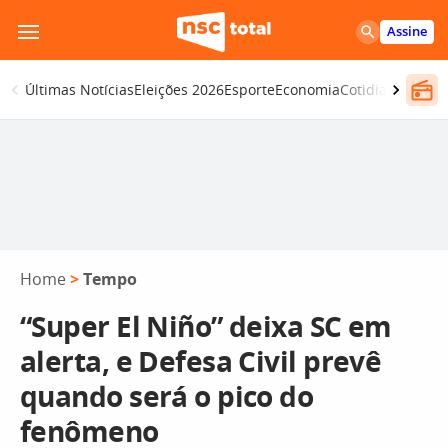
Pular
Assine
para
o
Últimas Notícias
Eleições 2026
Esporte
Economia
Cotidiano
Segur
conteúdo
Home
>
Tempo
“Super El Niño” deixa SC em
alerta, e Defesa Civil prevê
quando será o pico do
fenômeno