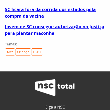
SC ficará fora da corrida dos estados pela
compra da vacina
Jovem de SC consegue autorização na Justiça
para plantar maconha
Temas:
Arte
Criança
LGBT
Siga a NSC