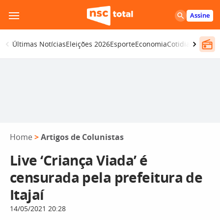
Pular
Assine
para
o
Últimas Notícias
Eleições 2026
Esporte
Economia
Cotidiano
Segur
conteúdo
Home
>
Artigos de Colunistas
Live ‘Criança Viada’ é
censurada pela prefeitura de
Itajaí
14/05/2021 20:28