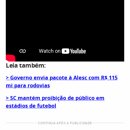
Leia também:
> Governo envia pacote à Alesc com R$ 115
mi para rodovias
> SC mantém proibição de público em
estádios de futebol
CONTINUA APÓS A PUBLICIDADE