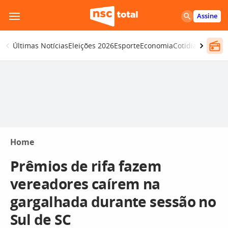
Pular
Assine
para
o
Últimas Notícias
Eleições 2026
Esporte
Economia
Cotidiano
Segur
conteúdo
Home
Prêmios de rifa fazem
vereadores caírem na
gargalhada durante sessão no
Sul de SC