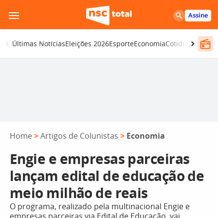
Pular
Assine
para
o
Últimas Notícias
Eleições 2026
Esporte
Economia
Cotidiano
Segur
conteúdo
Home
>
Artigos de Colunistas
>
Economia
Engie e empresas parceiras
lançam edital de educação de
meio milhão de reais
O programa, realizado pela multinacional Engie e
empresas parceiras via Edital de Educação, vai