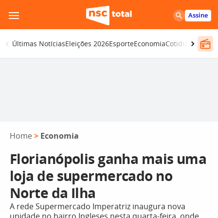
Pular
Assine
para
o
Últimas Notícias
Eleições 2026
Esporte
Economia
Cotidiano
Segur
conteúdo
Home
>
Economia
Florianópolis ganha mais uma
loja de supermercado no
Norte da Ilha
A rede Supermercado Imperatriz inaugura nova
unidade no bairro Ingleses nesta quarta-feira, onde