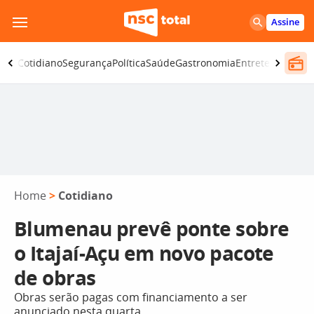
Pular
Assine
para
o
omia
Cotidiano
Segurança
Política
Saúde
Gastronomia
Entretenimento
conteúdo
Home
>
Cotidiano
Blumenau prevê ponte sobre
o Itajaí-Açu em novo pacote
de obras
Obras serão pagas com financiamento a ser
anunciado nesta quarta