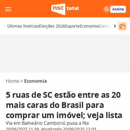
Pular
Assine
para
o
Últimas Notícias
Eleições 2026
Esporte
Economia
Cotidiano
Segur
conteúdo
Home
>
Economia
5 ruas de SC estão entre as 20
mais caras do Brasil para
comprar um imóvel; veja lista
Via em Balneário Camboriú puxa a fila
20/06/2025 11:58
Atualizada 20/06/2025 12:03