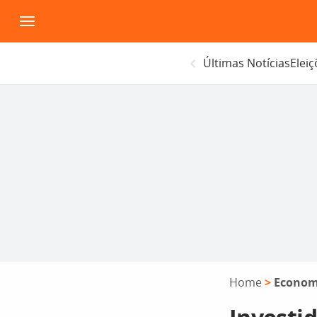
Pular
para
o
Últimas Notícias
Elei
conteúdo
Home
>
Econom