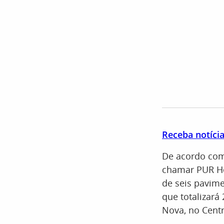
Receba notíci
De acordo com
chamar PUR Ho
de seis pavim
que totalizará
Nova, no Centr