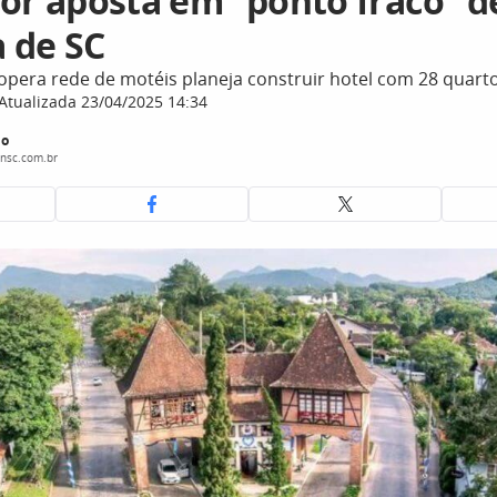
dor aposta em “ponto fraco” d
a de SC
opera rede de motéis planeja construir hotel com 28 qua
Atualizada 23/04/2025 14:34
do
nsc.com.br