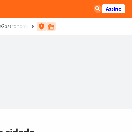
Assine
e
Gastronomia
Entretenimento
CBN
Atlântida SC