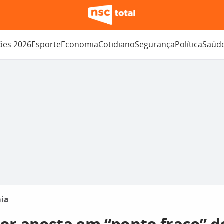
ções 2026
Esporte
Economia
Cotidiano
Segurança
Política
Saúd
ia