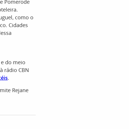
ite Pomerode
teleira.
uguel, como o
uco. Cidades
dessa
 e do meio
 à rádio CBN
téis
.
mite Rejane