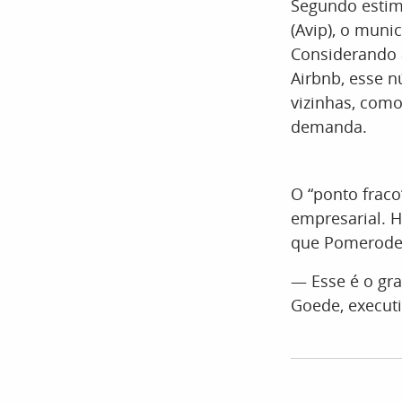
Segundo estim
(Avip), o munic
Considerando 
Airbnb, esse n
vizinhas, com
demanda.
O “ponto fraco
empresarial. H
que Pomerode
— Esse é o gr
Goede, executi