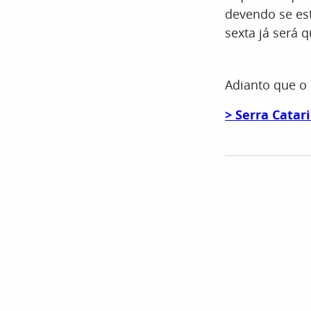
devendo se est
sexta já será 
Adianto que o p
> Serra Catar