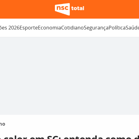
ções 2026
Esporte
Economia
Cotidiano
Segurança
Política
Saúd
no