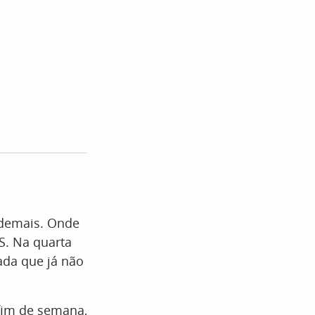
 demais. Onde
S. Na quarta
ada que já não
fim de semana,