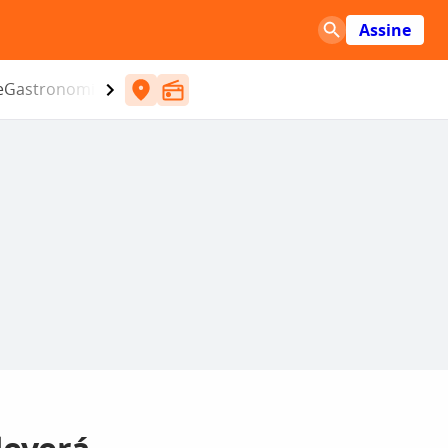
Assine
e
Gastronomia
Entretenimento
CBN
Atlântida SC