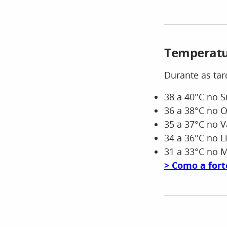
Temperatu
Durante as ta
38 a 40°C no S
36 a 38°C no 
35 a 37°C no V
34 a 36°C no Li
31 a 33°C no M
> Como a fort