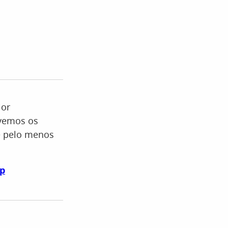
ior
tivemos os
e pelo menos
pp