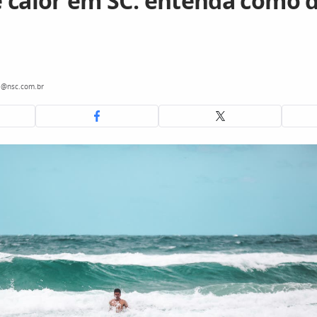
 calor em SC: entenda como 
i@nsc.com.br