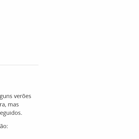
lguns verões
ra, mas
seguidos.
ão: