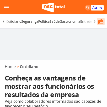
Pular
Assine
para
o
omia
Cotidiano
Segurança
Política
Saúde
Gastronomia
Entretenimento
conteúdo
Home
>
Cotidiano
Conheça as vantagens de
mostrar aos funcionários os
resultados da empresa
Veja como colaboradores informados são capazes de
favorecer o seu negócio