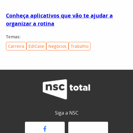
Conheça aplicativos que vão te ajudar a
organizar a rotina
Temas:
Carreira
EdiCase
Negócios
Trabalho
Siga a NSC