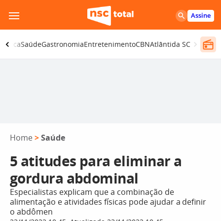
Pular
Assine
para
o
olítica
Saúde
Gastronomia
Entretenimento
CBN
Atlântida SC
conteúdo
Home
>
Saúde
5 atitudes para eliminar a
gordura abdominal
Especialistas explicam que a combinação de
alimentação e atividades físicas pode ajudar a definir
o abdômen