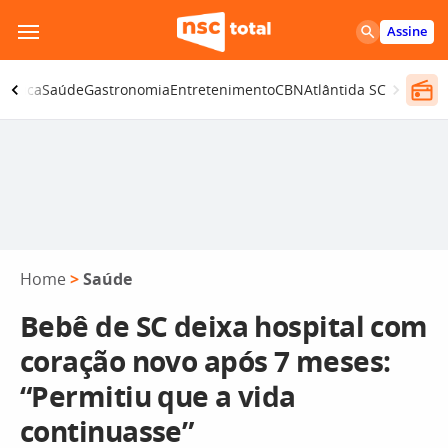
Pular
Assine
para
o
olítica
Saúde
Gastronomia
Entretenimento
CBN
Atlântida SC
conteúdo
Home
>
Saúde
Bebê de SC deixa hospital com
coração novo após 7 meses:
“Permitiu que a vida
continuasse”