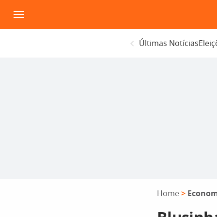
Pular
para
o
Últimas Notícias
Elei
conteúdo
Home
>
Econom