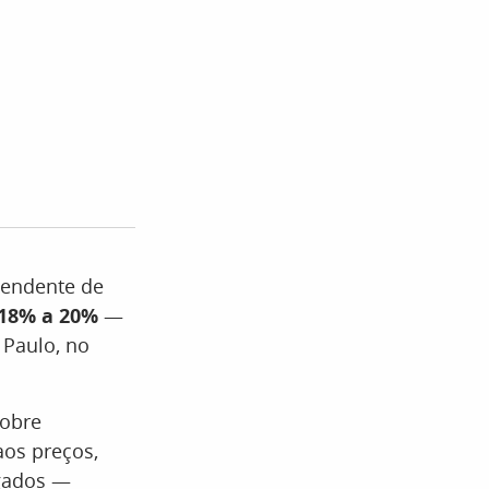
pendente de
 18% a 20%
—
 Paulo, no
sobre
aos preços,
egados —