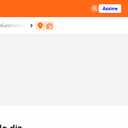
Assine
e
Gastronomia
Entretenimento
CBN
Atlântida SC