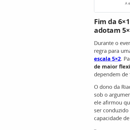
A e
Fim da 6×1
adotam 5×
Durante o even
regra para uma
escala 5×2
. Pa
de maior flex
dependem de 
O dono da Riac
sob o argumen
ele afirmou qu
ser conduzid
capacidade de