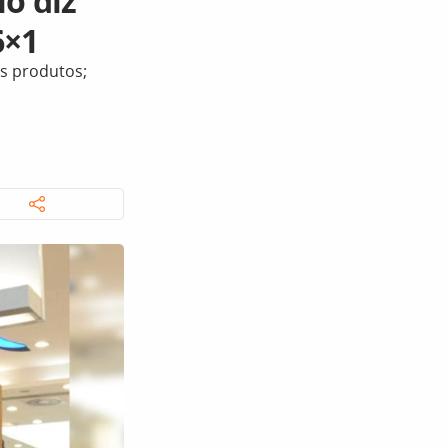
o diz
6×1
os produtos;