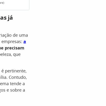
ure)
O Movimento Vida Além do Trabalho (VAT) tem
as já
criação de uma
as empresas:
a
ue precisam
beleza, que
é pertinente,
lia. Contudo,
 tema tende a
os e sobre a