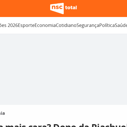
ções 2026
Esporte
Economia
Cotidiano
Segurança
Política
Saúd
ia