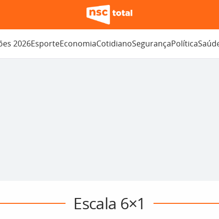
ções 2026
Esporte
Economia
Cotidiano
Segurança
Política
Saúd
Escala 6×1