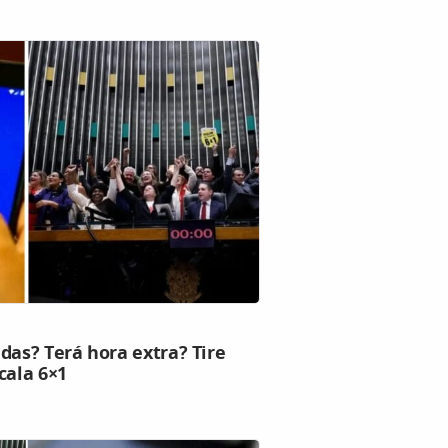
das? Terá hora extra? Tire
cala 6×1