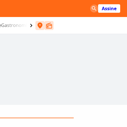
Assine
e
Gastronomia
Entretenimento
CBN
Atlântida SC