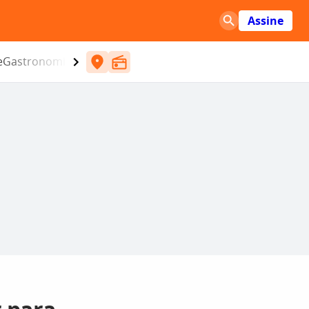
Assine
e
Gastronomia
Entretenimento
CBN
Atlântida SC