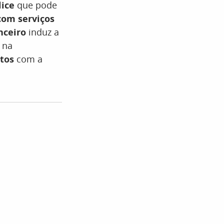
lice
que pode
om serviços
nceiro
induz a
 na
tos
com a