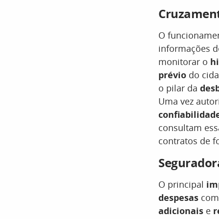
Cruzament
O funcionamen
informações 
monitorar o
hi
prévio
do cida
o pilar da
des
Uma vez autor
confiabilidad
consultam ess
contratos de f
Seguradora
O principal
im
despesas
co
adicionais
e
r