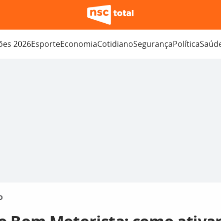
ções 2026
Esporte
Economia
Cotidiano
Segurança
Política
Saúd
o