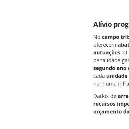
Alívio pro
No
campo tri
oferecem
abat
autuações
. O
penalidade g
segundo ano 
cada
unidade 
nenhuma infra
Dados de
arr
recursos imp
orçamento da