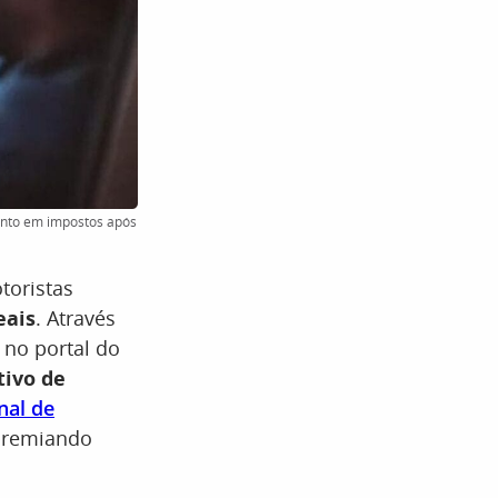
onto em impostos após
toristas
eais
. Através
no portal do
tivo de
nal de
premiando