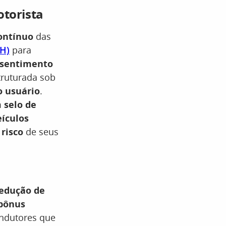
torista
ontínuo
das
NH)
para
sentimento
struturada sob
o usuário
.
m
selo de
eículos
 risco
de seus
edução de
bônus
ondutores que