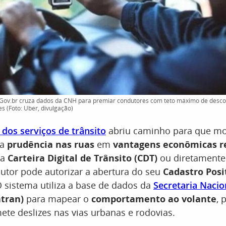
 Gov.br cruza dados da CNH para premiar condutores com teto máximo de desc
s (Foto: Uber, divulgação)
o dos serviços de trânsito
abriu caminho para que mo
 a
prudência nas ruas
em
vantagens econômicas r
da
Carteira Digital de Trânsito (CDT)
ou diretamente 
dutor pode autorizar a abertura do seu
Cadastro Posi
O sistema utiliza a base de dados da
Secretaria Nacio
tran)
para mapear o
comportamento ao volante
, 
te deslizes nas vias urbanas e rodovias.