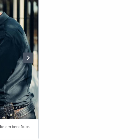
lte em benefícios
Os condutores podem liberar o acesso ao Cadastro Posit
site federal. (Foto: Rovena Rosa/Agência Brasil)