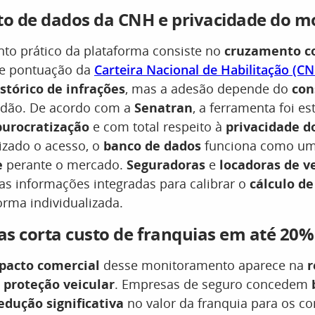
o de dados da CNH e privacidade do mo
to prático da plataforma consiste no
cruzamento c
de pontuação da
Carteira Nacional de Habilitação (C
stórico de infrações
, mas a adesão depende do
con
dão. De acordo com a
Senatran
, a ferramenta foi e
burocratização
e com total respeito à
privacidade d
izado o acesso, o
banco de dados
funciona como u
e
perante o mercado.
Seguradoras
e
locadoras de v
as informações integradas para calibrar o
cálculo de
orma individualizada.
s corta custo de franquias em até 20%
pacto comercial
desse monitoramento aparece na
r
m
proteção veicular
. Empresas de seguro concedem
edução significativa
no valor da franquia para os c