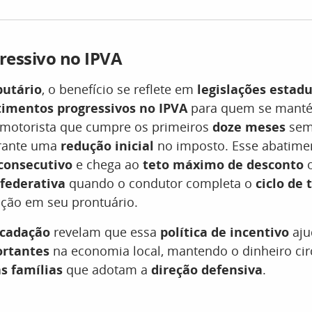
gressivo no IPVA
butário
, o benefício se reflete em
legislações estadu
imentos progressivos no IPVA
para quem se manté
 motorista que cumpre os primeiros
doze meses
sem
arante uma
redução inicial
no imposto. Esse abatime
consecutivo
e chega ao
teto máximo de desconto
o
federativa
quando o condutor completa o
ciclo de 
ção em seu prontuário.
ecadação
revelam que essa
política de incentivo
aju
ortantes
na economia local, mantendo o dinheiro ci
s famílias
que adotam a
direção defensiva
.