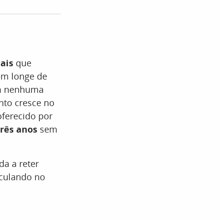
ais
que
m longe de
 nenhuma
nto cresce no
ferecido por
três anos
sem
da a reter
rculando no