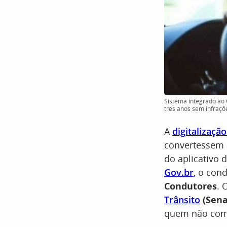
Sistema integrado ao
três anos sem infraçõe
A
digitalizaçã
convertessem
do aplicativo 
Gov.br
, o con
Condutores
. 
Trânsito
(Sena
quem não come