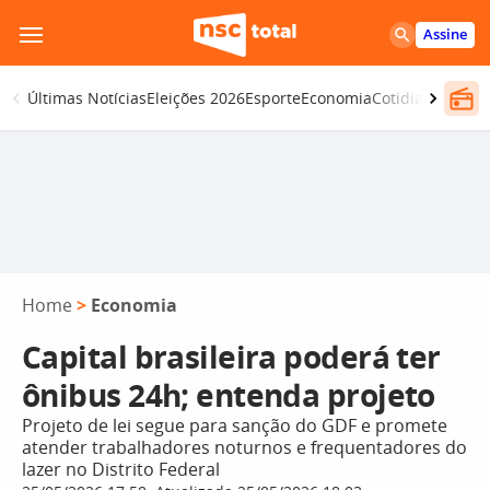
Pular
Assine
para
o
Últimas Notícias
Eleições 2026
Esporte
Economia
Cotidiano
Segur
conteúdo
Home
>
Economia
Capital brasileira poderá ter
ônibus 24h; entenda projeto
Projeto de lei segue para sanção do GDF e promete
atender trabalhadores noturnos e frequentadores do
lazer no Distrito Federal