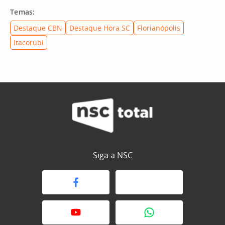
Temas:
Destaque CBN
Destaque Hora SC
Florianópolis
Itacorubi
Siga a NSC