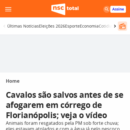
Pular
Assine
para
o
Últimas Notícias
Eleições 2026
Esporte
Economia
Cotidiano
Segur
conteúdo
Home
Cavalos são salvos antes de se
afogarem em córrego de
Florianópolis; veja o vídeo
Animais foram resgatados pela PM sob forte chuva;
eles estavam atolados e com a água já pelo pescoço