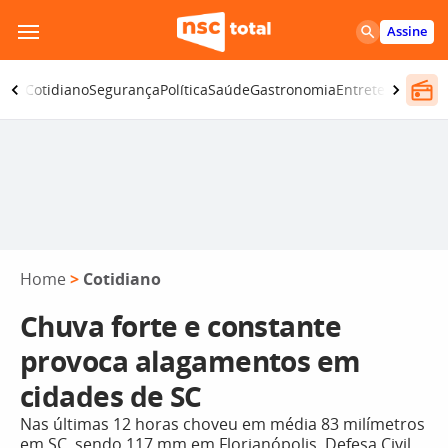
Pular
Assine
para
o
omia
Cotidiano
Segurança
Política
Saúde
Gastronomia
Entretenimento
conteúdo
Home
>
Cotidiano
Chuva forte e constante
provoca alagamentos em
cidades de SC
Nas últimas 12 horas choveu em média 83 milímetros
em SC, sendo 117 mm em Florianópolis. Defesa Civil