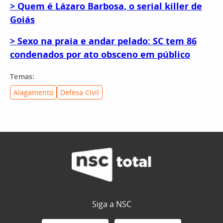
> Quem é Lázaro Barbosa, o serial killer de
Goiás
> Sexo na praia e andar pelado: SC tem 86
condenados por ato obsceno em público
Temas:
Alagamento
Defesa Civil
Siga a NSC