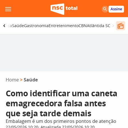
Pular
Assine
para
o
olítica
Saúde
Gastronomia
Entretenimento
CBN
Atlântida SC
conteúdo
Home
>
Saúde
Como identificar uma caneta
emagrecedora falsa antes
que seja tarde demais
Embalagem é um dos primeiros pontos de atenção
22/05/2026 10:20
Atualizada 22/05/2026 10:20