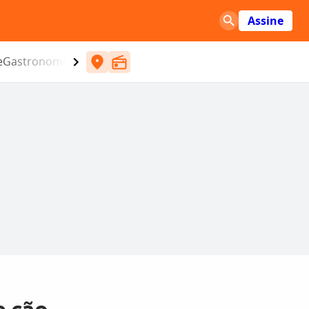
Assine
e
Gastronomia
Entretenimento
CBN
Atlântida SC