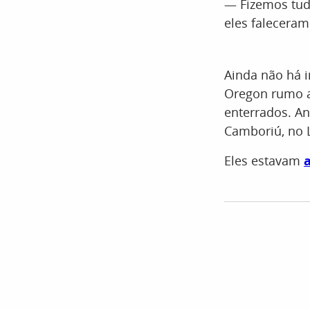
— Fizemos tudo
eles faleceram
Ainda não há 
Oregon rumo a
enterrados. A
Camboriú, no L
Eles estavam
a