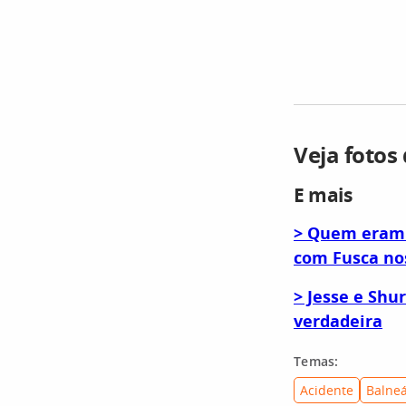
Veja fotos
E mais
> Quem eram J
com Fusca no
> Jesse e Sh
verdadeira
Temas:
Acidente
Balne