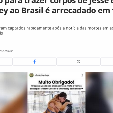
 para trazer corpos de Jesse 
ey ao Brasil é arrecadado em 
oram captados rapidamente após a notícia das mortes em a
ís
nsc.com.br