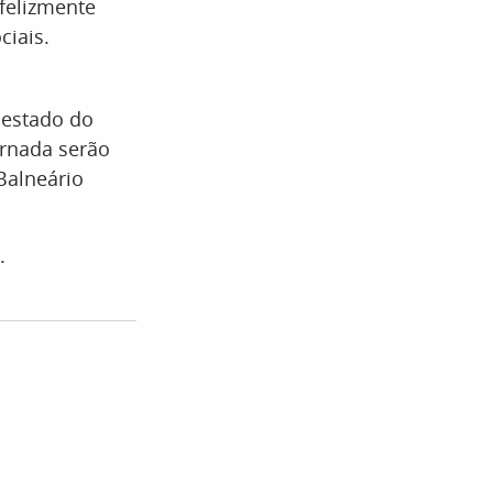
felizmente
ciais.
 estado do
rnada serão
Balneário
.