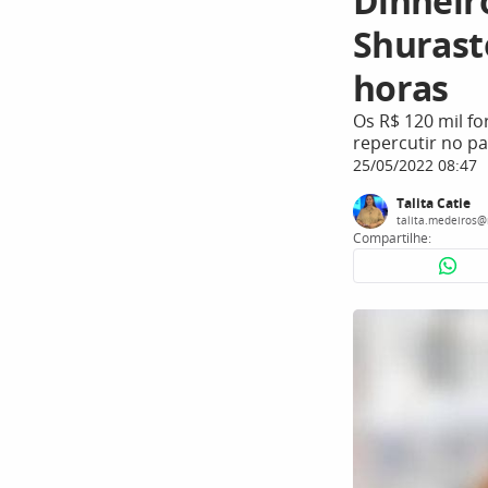
Dinheiro
Shurast
horas
Os R$ 120 mil f
repercutir no pa
25/05/2022 08:47
Talita Catie
talita.medeiros@
Compartilhe: