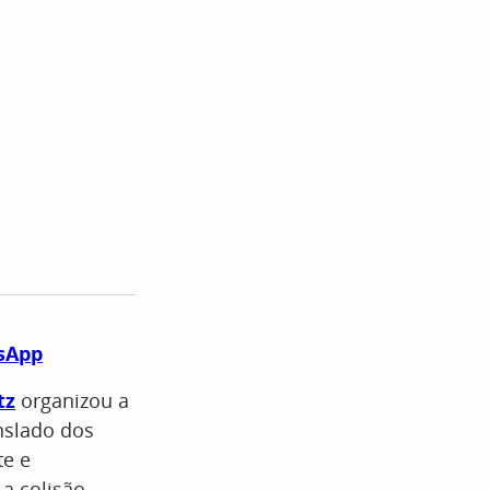
tsApp
tz
organizou a
nslado dos
te e
a colisão.