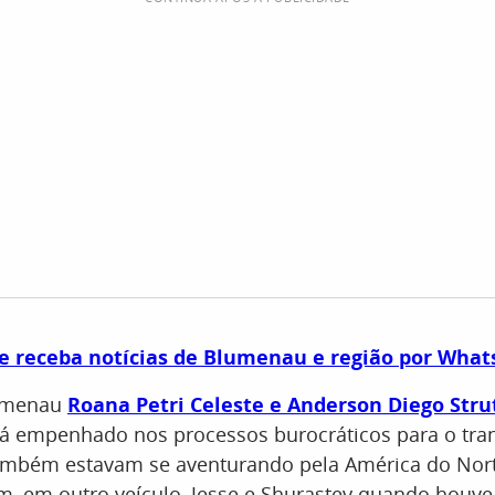
 e receba notícias de Blumenau e região por Wha
lumenau
Roana Petri Celeste e Anderson Diego Stru
tá empenhado nos processos burocráticos para o tra
também estavam se aventurando pela América do Nor
 em outro veículo, Jesse e Shurastey quando houve 