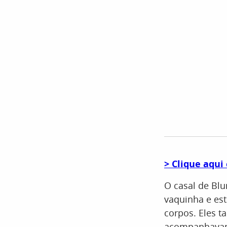
> Clique aqui
O casal de B
vaquinha e es
corpos. Eles 
acompanhavam,