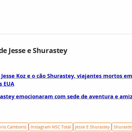
 de Jesse e Shurastey
esse Koz e o cão Shurastey, viajantes mortos em
s EUA
urastey emocionaram com sede de aventura e ami
ário Camboriú
Instagram NSC Total
Jesse E Shurastey
Shuraste