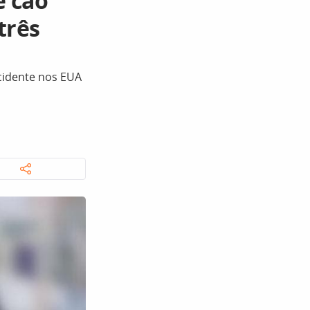
e cão
três
cidente nos EUA