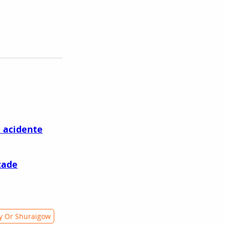
 acidente
zade
y Or Shuraigow