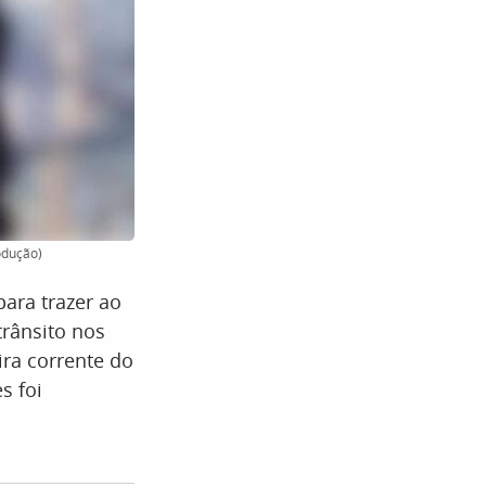
odução)
ara trazer ao
trânsito nos
ira corrente do
s foi