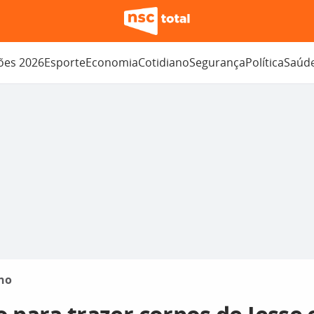
ções 2026
Esporte
Economia
Cotidiano
Segurança
Política
Saúd
no