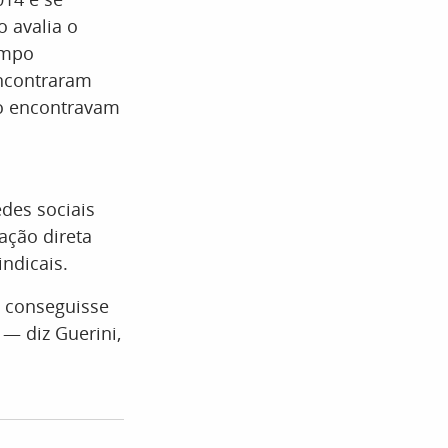
o avalia o
ampo
encontraram
ão encontravam
des sociais
ação direta
ndicais.
a conseguisse
— diz Guerini,