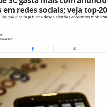
 de SC gasta mais com anúncio
s em redes sociais; veja top-2
co diz que direita já busca desde eleições anteriores mobiliz
la
@nsc.com.br