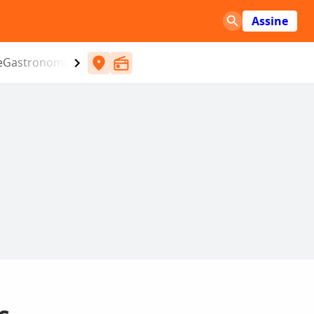
Assine
e
Gastronomia
Entretenimento
CBN
Atlântida SC