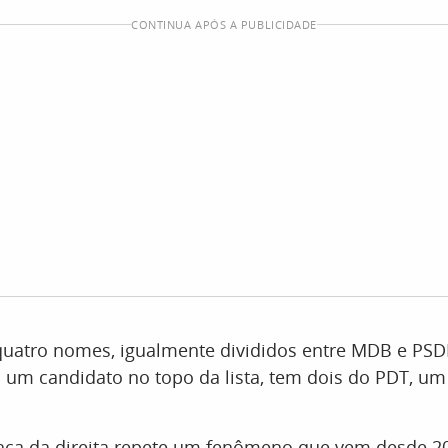
CONTINUA APÓS A PUBLICIDADE
quatro nomes, igualmente divididos entre MDB e PSDB
um candidato no topo da lista, tem dois do PDT, um
nça da direita repete um fenômeno que vem desde 20