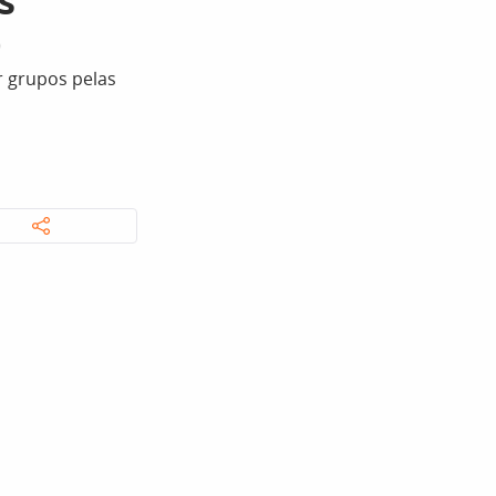
s
0
ar grupos pelas