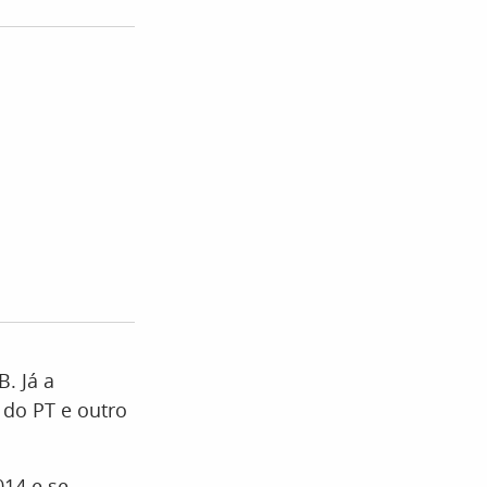
. Já a
 do PT e outro
14 e se