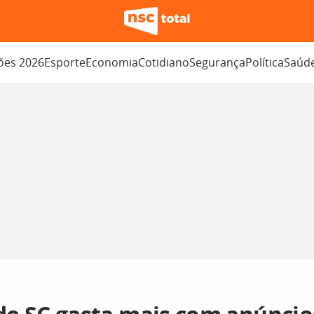
ções 2026
Esporte
Economia
Cotidiano
Segurança
Política
Saúd