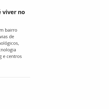
 viver no
m bairro
vias de
nológicos,
cnologia
g e centros