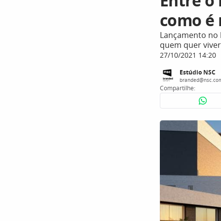
Entre o
como é 
Lançamento no b
quem quer viver
27/10/2021 14:20
Estúdio NSC
branded@nsc.co
Compartilhe: