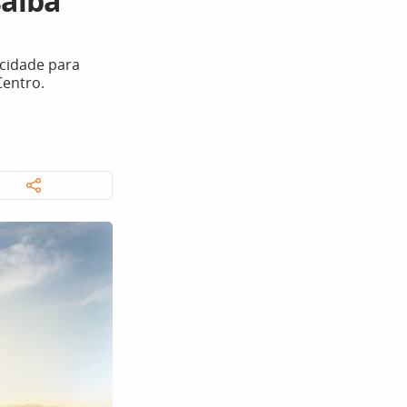
saiba
icidade para
entro.