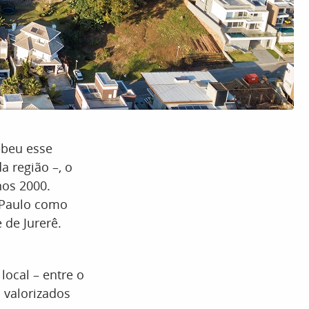
ebeu esse
 região –, o
nos 2000.
 Paulo como
 de Jurerê.
local – entre o
 valorizados