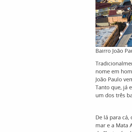
Bairro João Pa
Tradicionalmen
nome em homen
João Paulo ve
Tanto que, já
um dos três ba
De lá para cá,
mar e a Mata A