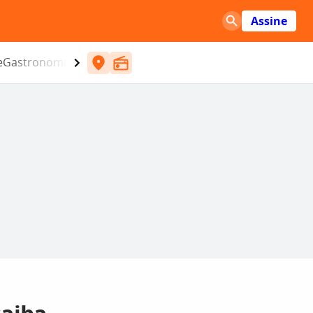
Assine
e
Gastronomia
Entretenimento
CBN
Atlântida SC