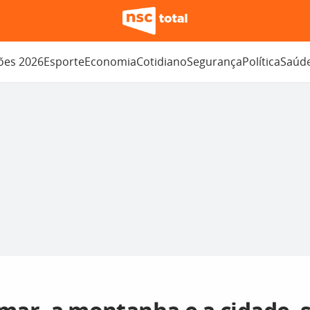
ções 2026
Esporte
Economia
Cotidiano
Segurança
Política
Saúd