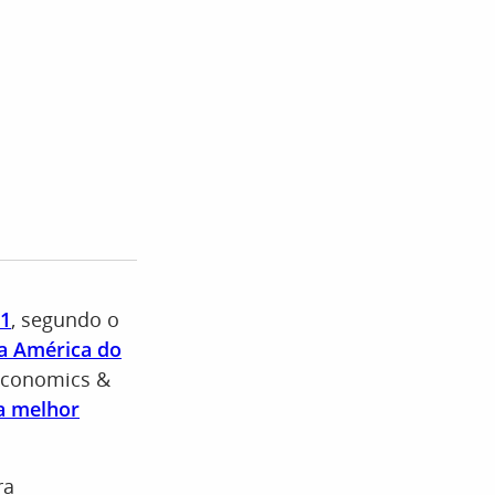
21
, segundo o
a América do
 Economics &
a melhor
ra