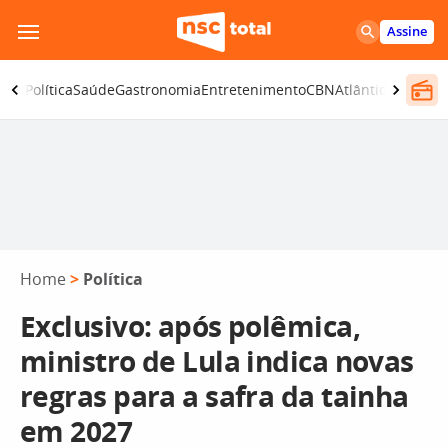
Pular
Assine
para
o
ança
Política
Saúde
Gastronomia
Entretenimento
CBN
Atlântida SC
conteúdo
Home
>
Política
Exclusivo: após polêmica,
ministro de Lula indica novas
regras para a safra da tainha
em 2027