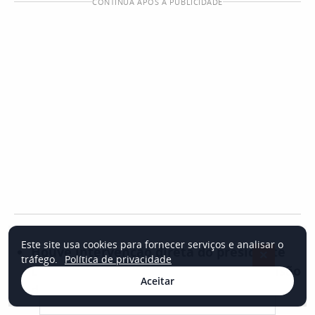
CONTINUA APÓS A PUBLICIDADE
Este site usa cookies para fornecer serviços e analisar o
Houve intervenção direta do presidente
×
tráfego.
Política de privacidade
Lula na definição da cota ou nessa decisão
Aceitar
de ampliação de agora?