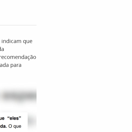
o indicam que
da
a recomendação
nada para