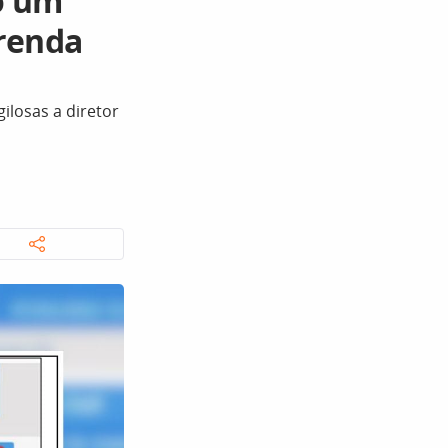
o um
erenda
ilosas a diretor