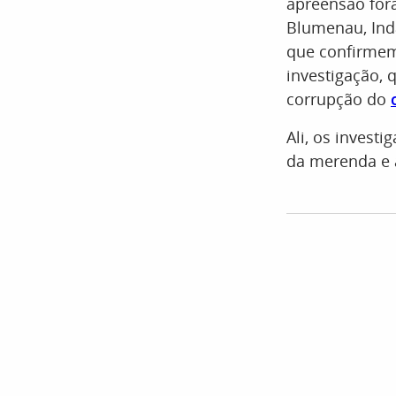
apreensão for
Blumenau, Inda
que confirmem
investigação, 
corrupção do
Ali, os inves
da merenda e 