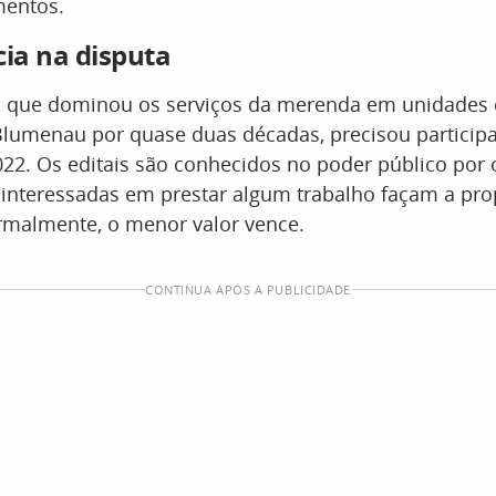
mentos.
cia na disputa
a, que dominou os serviços da merenda em unidades 
Blumenau por quase duas décadas, precisou particip
022. Os editais são conhecidos no poder público por 
interessadas em prestar algum trabalho façam a pro
ormalmente, o menor valor vence.
CONTINUA APÓS A PUBLICIDADE