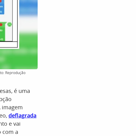
oto: Reprodução
esas, é uma
upção
 A imagem
reo,
deflagrada
to e vai
o com a