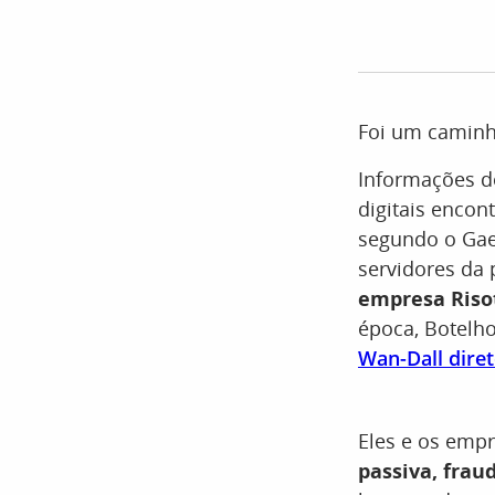
Foi um caminh
Informações do
digitais enco
segundo o Gaec
servidores da
empresa Riso
época, Botelho
Wan-Dall diret
Eles e os emp
passiva, frau