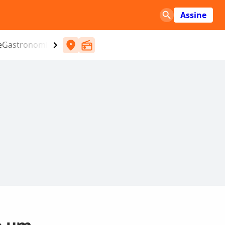
Assine
e
Gastronomia
Entretenimento
CBN
Atlântida SC