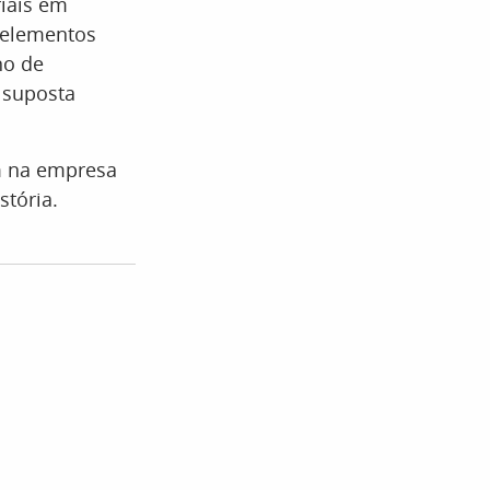
iais em
s elementos
no de
 suposta
m na empresa
tória.