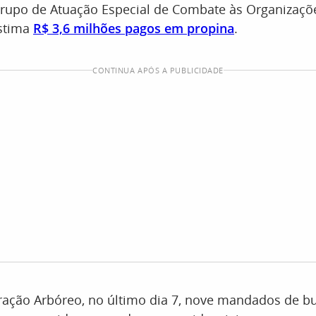
rupo de Atuação Especial de Combate às Organizaçõ
estima
R$ 3,6 milhões pagos em propina
.
CONTINUA APÓS A PUBLICIDADE
ração Arbóreo, no último dia 7, nove mandados de b