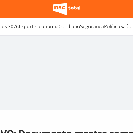
ções 2026
Esporte
Economia
Cotidiano
Segurança
Política
Saúd