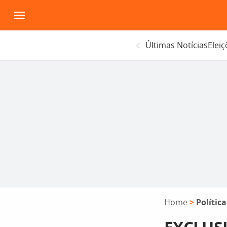
Pular
para
o
Últimas Notícias
Elei
conteúdo
Home
>
Política