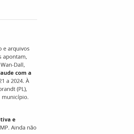
o e arquivos
os apontam,
 Wan-Dall,
raude com a
21 a 2024. À
randt (PL),
o município.
tiva e
 MP. Ainda não