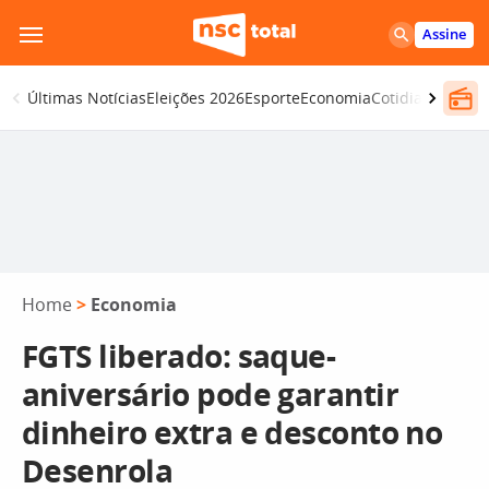
Pular
Assine
para
o
Últimas Notícias
Eleições 2026
Esporte
Economia
Cotidiano
Segur
conteúdo
Home
>
Economia
FGTS liberado: saque-
aniversário pode garantir
dinheiro extra e desconto no
Desenrola