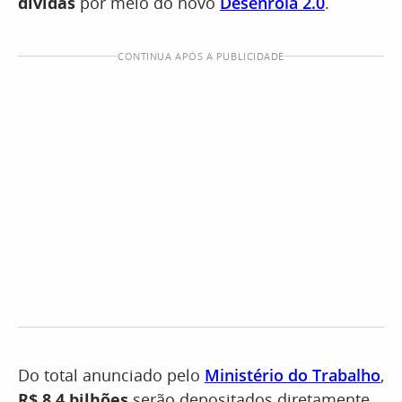
dívidas
por meio do novo
Desenrola 2.0
.
CONTINUA APÓS A PUBLICIDADE
Do total anunciado pelo
Ministério do Trabalho
,
R$ 8,4 bilhões
serão depositados diretamente