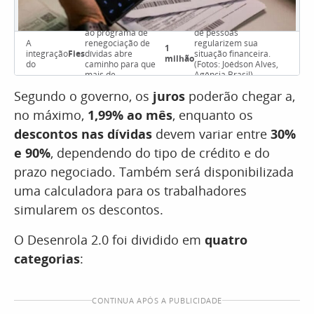
ao programa de
de pessoas
A
renegociação de
regularizem sua
1
integração
Fies
dívidas abre
situação financeira.
milhão
do
caminho para que
(Fotos: Joédson Alves,
mais de
Agência Brasil)
Segundo o governo, os
juros
poderão chegar a,
no máximo,
1,99% ao mês
, enquanto os
descontos nas dívidas
devem variar entre
30%
e 90%
, dependendo do tipo de crédito e do
prazo negociado. Também será disponibilizada
uma calculadora para os trabalhadores
simularem os descontos.
O Desenrola 2.0 foi dividido em
quatro
categorias
:
CONTINUA APÓS A PUBLICIDADE