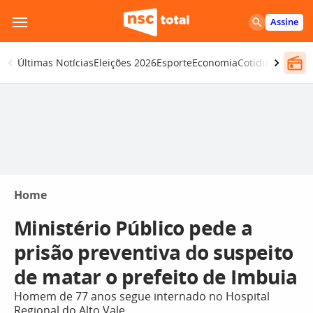
Pular
Assine
para
o
Últimas Notícias
Eleições 2026
Esporte
Economia
Cotidiano
Segur
conteúdo
Home
Ministério Público pede a
prisão preventiva do suspeito
de matar o prefeito de Imbuia
Homem de 77 anos segue internado no Hospital
Regional do Alto Vale