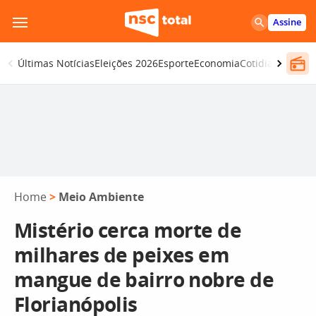
Pular
Assine
para
o
Últimas Notícias
Eleições 2026
Esporte
Economia
Cotidiano
Segur
conteúdo
Home
>
Meio Ambiente
Mistério cerca morte de
milhares de peixes em
mangue de bairro nobre de
Florianópolis