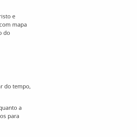
isto e
s com mapa
to do
ar do tempo,
nquanto a
ros para