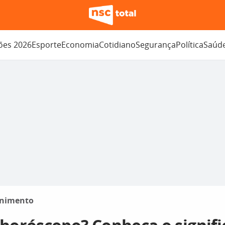
ções 2026
Esporte
Economia
Cotidiano
Segurança
Política
Saúd
enimento