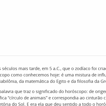
s séculos mais tarde, em 5 a.C., que o zodíaco foi cri
scopo como conhecemos hoje: é uma mistura de infl
Babilônia, da matemática do Egito e da filosofia da Gr
palavra que traz o significado do horóscopo: de orig
ifica “círculo de animais” e correspondia ao cinturão 
etória do Sol. E era ela que deu sentido a todo o hor