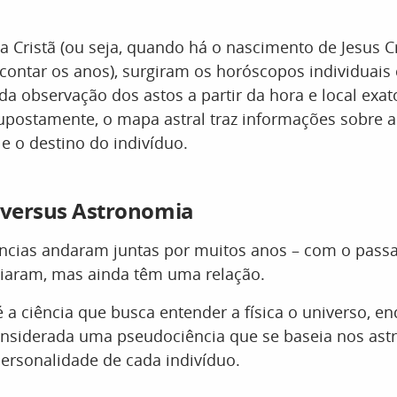
ra Cristã (ou seja, quando há o nascimento de Jesus Cr
ontar os anos), surgiram os horóscopos individuai
r da observação dos astos a partir da hora e local exa
upostamente, o mapa astral traz informações sobre a
e o destino do indivíduo.
 versus Astronomia
ências andaram juntas por muitos anos – com o pass
ciaram, mas ainda têm uma relação.
 a ciência que busca entender a física o universo, e
onsiderada uma pseudociência que se baseia nos ast
personalidade de cada indivíduo.