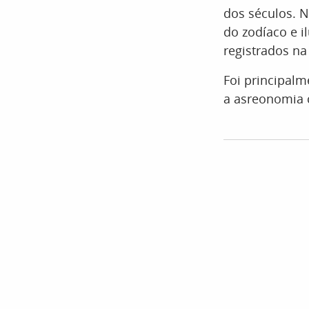
dos séculos. N
do zodíaco e i
registrados na
Foi principalm
a asreonomia c