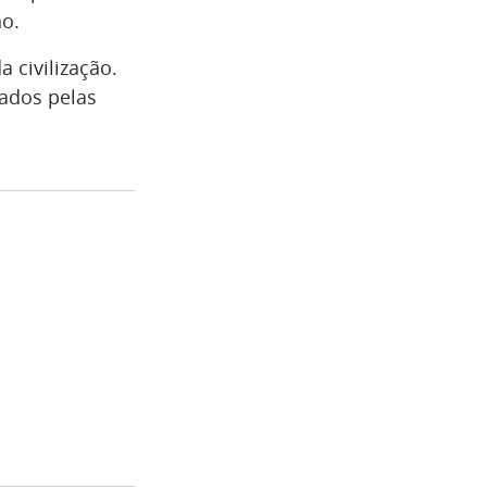
no.
 civilização.
iados pelas