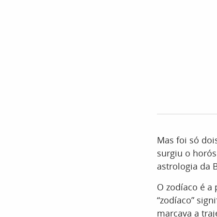
Mas foi só doi
surgiu o horó
astrologia da 
O zodíaco é a 
“zodíaco” sign
marcava a traj