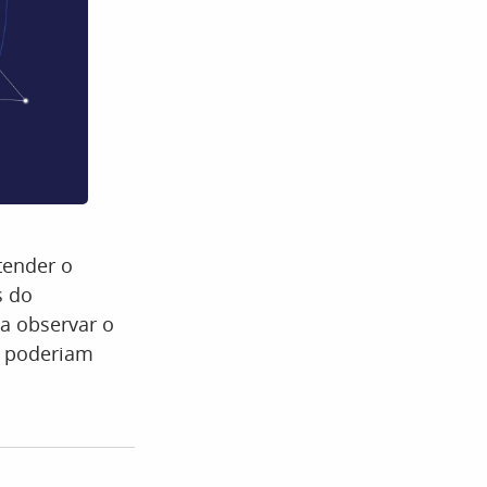
tender o
s do
a observar o
s poderiam