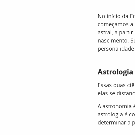
No início da E
começamos a c
astral, a parti
nascimento. S
personalidade 
Astrologia
Essas duas ci
elas se distan
A astronomia é
astrologia é c
determinar a 