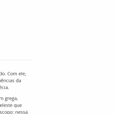
ado. Com ele,
uências da
écia.
em grega,
celeste que
óscopo: nessa