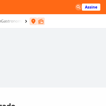
Assine
e
Gastronomia
Entretenimento
CBN
Atlântida SC