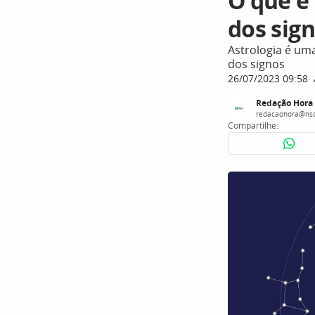
O que é
dos sig
Astrologia é uma
dos signos
26/07/2023 09:58
Redação Hora
redacaohora@nsc
Compartilhe: