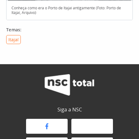
Conheça como era o Porto de Itajaí antigamente (Foto: Porto de
Itajaí, Arquivo)
I
Temas:
Itajaí
Siga a NSC