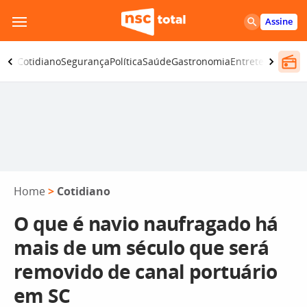
Pular
Assine
para
o
omia
Cotidiano
Segurança
Política
Saúde
Gastronomia
Entretenimento
conteúdo
Home
>
Cotidiano
O que é navio naufragado há
mais de um século que será
removido de canal portuário
em SC