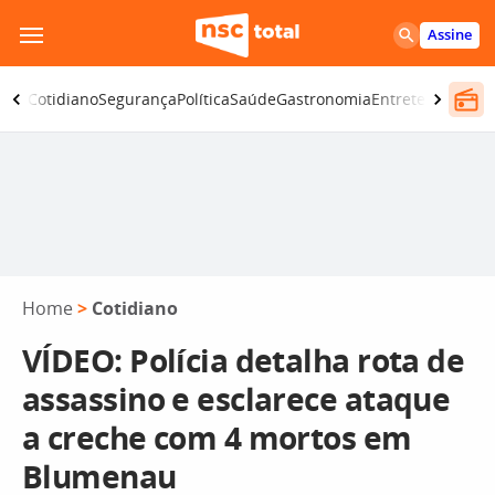
Pular
Assine
para
o
omia
Cotidiano
Segurança
Política
Saúde
Gastronomia
Entretenimento
conteúdo
Home
>
Cotidiano
VÍDEO: Polícia detalha rota de
assassino e esclarece ataque
a creche com 4 mortos em
Blumenau