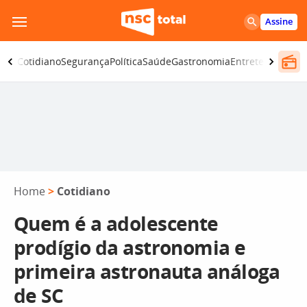
Pular
Assine
para
o
omia
Cotidiano
Segurança
Política
Saúde
Gastronomia
Entretenimento
conteúdo
Home
>
Cotidiano
Quem é a adolescente
prodígio da astronomia e
primeira astronauta análoga
de SC