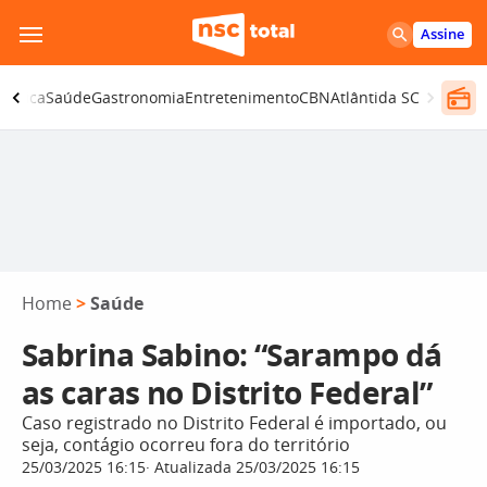
Pular
Assine
para
o
olítica
Saúde
Gastronomia
Entretenimento
CBN
Atlântida SC
conteúdo
Home
>
Saúde
Sabrina Sabino: “Sarampo dá
as caras no Distrito Federal”
Caso registrado no Distrito Federal é importado, ou
seja, contágio ocorreu fora do território
25/03/2025 16:15
Atualizada 25/03/2025 16:15