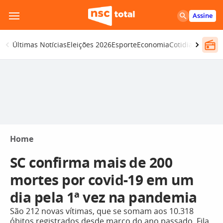
Pular
Assine
para
o
Últimas Notícias
Eleições 2026
Esporte
Economia
Cotidiano
Segur
conteúdo
Home
SC confirma mais de 200
mortes por covid-19 em um
dia pela 1ª vez na pandemia
São 212 novas vítimas, que se somam aos 10.318
óbitos registrados desde março do ano passado. Fila