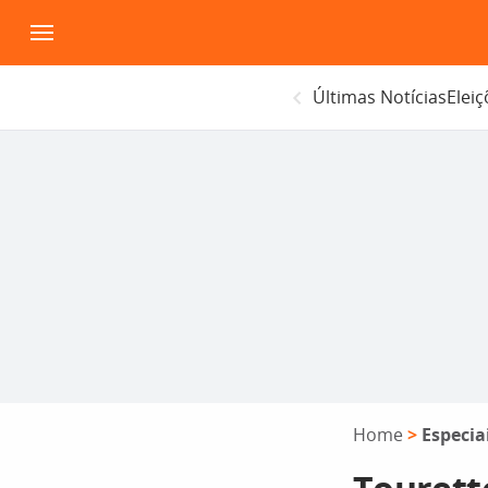
Pular
para
o
Últimas Notícias
Elei
conteúdo
Home
>
Especia