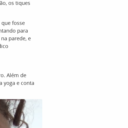
ão, os tiques
 que fosse
ntando para
 na parede, e
dico
ro. Além de
ca yoga e conta