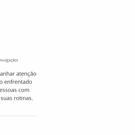
Divulgação)
anhar atenção
io enfrentado
pessoas com
 suas rotinas.