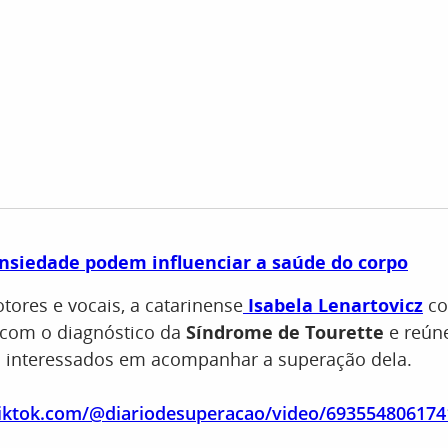
ansiedade podem influenciar a saúde do corpo
ores e vocais, a catarinense
Isabela Lenartovicz
co
 com o diagnóstico da
Síndrome de Tourette
e reún
s interessados em acompanhar a superação dela.
tiktok.com/@diariodesuperacao/video/69355480617