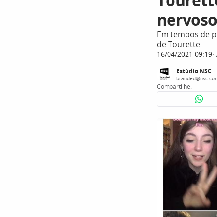
Tourett
nervosos
Em tempos de pa
de Tourette
16/04/2021 09:19
Estúdio NSC
branded@nsc.co
Compartilhe: