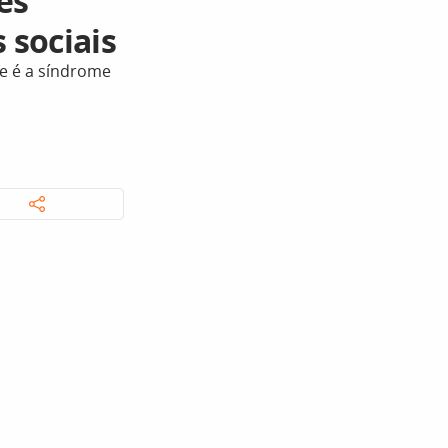
es
 sociais
ue é a síndrome