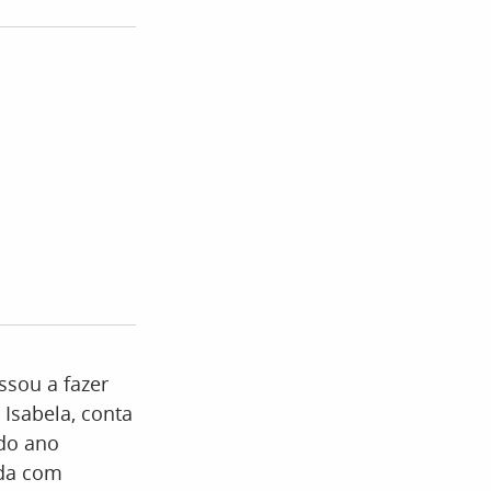
ssou a fazer
 Isabela, conta
 do ano
ada com