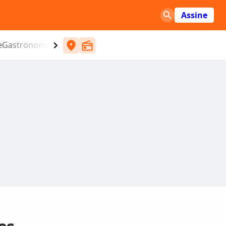
Assine
e
Gastronomia
Entretenimento
CBN
Atlântida SC