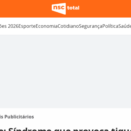
ções 2026
Esporte
Economia
Cotidiano
Segurança
Política
Saúd
is Publicitários