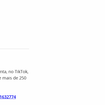
nta, no TikTok,
e mais de 250
41632774