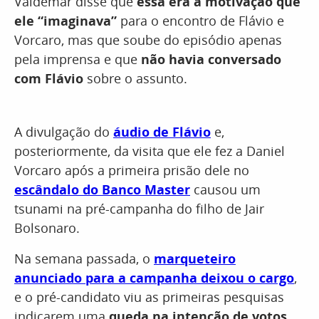
Valdemar disse que
essa era a motivação que
ele “imaginava”
para o encontro de Flávio e
Vorcaro, mas que soube do episódio apenas
pela imprensa e que
não havia conversado
com Flávio
sobre o assunto.
A divulgação do
áudio de Flávio
e,
posteriormente, da visita que ele fez a Daniel
Vorcaro após a primeira prisão dele no
escândalo do Banco Master
causou um
tsunami na pré-campanha do filho de Jair
Bolsonaro.
Na semana passada, o
marqueteiro
anunciado para a campanha deixou o cargo
,
e o pré-candidato viu as primeiras pesquisas
indicarem uma
queda na intenção de votos