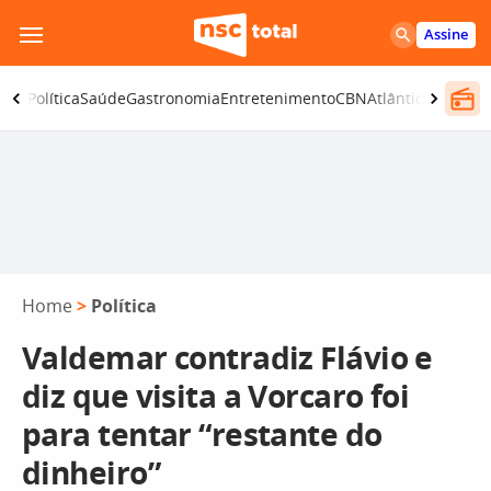
Pular
Assine
para
o
ança
Política
Saúde
Gastronomia
Entretenimento
CBN
Atlântida SC
conteúdo
Home
>
Política
Valdemar contradiz Flávio e
diz que visita a Vorcaro foi
para tentar “restante do
dinheiro”