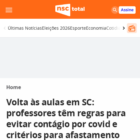
Pular
Assine
para
o
Últimas Notícias
Eleições 2026
Esporte
Economia
Cotidiano
Segur
conteúdo
Home
Volta às aulas em SC:
professores têm regras para
evitar contágio por covid e
critérios para afastamento