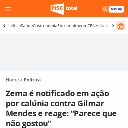
Pular
Assine
para
o
ança
Política
Saúde
Gastronomia
Entretenimento
CBN
Atlântida SC
conteúdo
Home
>
Política
Zema é notificado em ação
por calúnia contra Gilmar
Mendes e reage: “Parece que
não gostou”