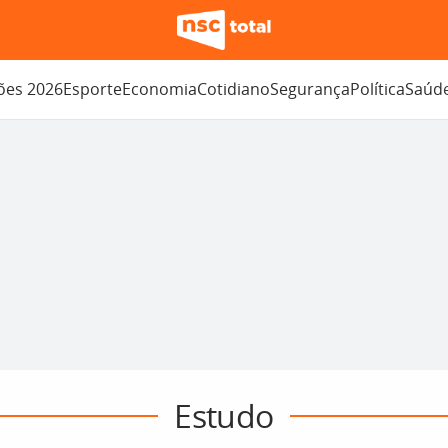
ções 2026
Esporte
Economia
Cotidiano
Segurança
Política
Saúd
Estudo