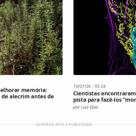
10/07/26 - 05:24
melhorar memória:
Cientistas encontrara
 de alecrim antes de
pista para fazê-los “mo
por Luiz Dias
CONTINUA APÓS A PUBLICIDADE