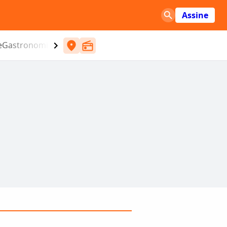
Assine
e
Gastronomia
Entretenimento
CBN
Atlântida SC