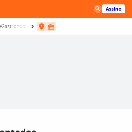
Assine
e
Gastronomia
Entretenimento
CBN
Atlântida SC