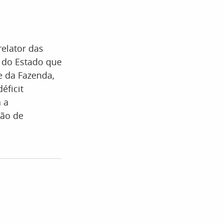
relator das
o do Estado que
e da Fazenda,
éficit
 a
ção de