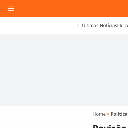
Pular
para
o
Últimas Notícias
Elei
conteúdo
Home
>
Política