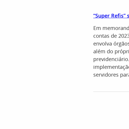
“Super Refis” 
Em memorando, 
contas de 2023
envolva órgãos
além do própri
previdenciári
implementação
servidores pa