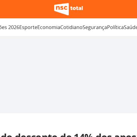
ções 2026
Esporte
Economia
Cotidiano
Segurança
Política
Saúd