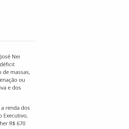
 José Nei
éficit
o de massas,
ienação ou
iva e dos
 a renda dos
 Executivo,
lher R$ 670