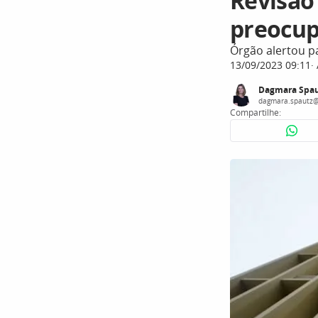
Revisão
preocup
Órgão alertou pa
13/09/2023 09:11
Dagmara Spau
dagmara.spautz@
Compartilhe: