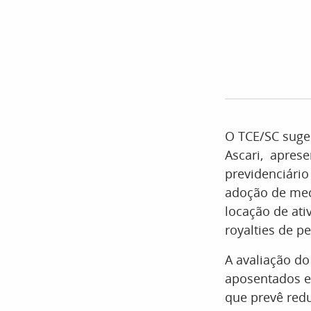
O TCE/SC suger
Ascari, apres
previdenciário
adoção de mec
locação de ati
royalties de pe
A avaliação do
aposentados e
que prevê redu