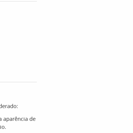
derado:
a aparência de
io.