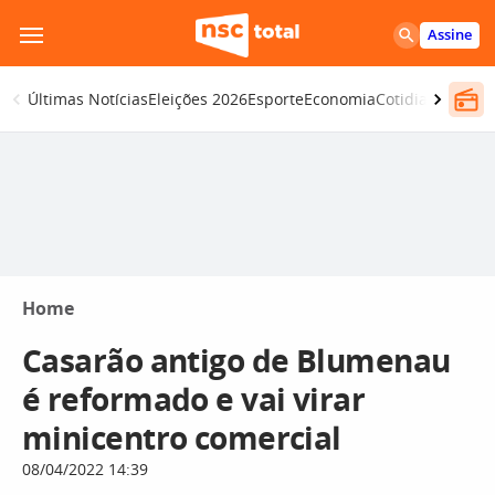
Pular
Assine
para
o
Últimas Notícias
Eleições 2026
Esporte
Economia
Cotidiano
Segur
conteúdo
Home
Casarão antigo de Blumenau
é reformado e vai virar
minicentro comercial
08/04/2022 14:39