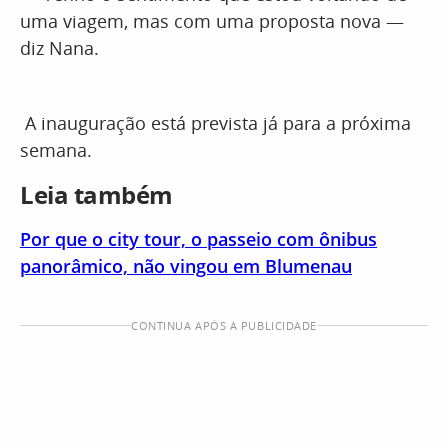
uma viagem, mas com uma proposta nova —
diz Nana.
A inauguração está prevista já para a próxima
semana.
Leia também
Por que o city tour, o passeio com ônibus
panorâmico, não vingou em Blumenau
CONTINUA APÓS A PUBLICIDADE