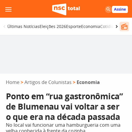
Pular
Assine
para
o
Últimas Notícias
Eleições 2026
Esporte
Economia
Cotidiano
Segur
conteúdo
Home
>
Artigos de Colunistas
>
Economia
Ponto em “rua gastronômica”
de Blumenau vai voltar a ser
o que era na década passada
No local vai funcionar uma hamburgueria com uma
velha conhecida à frente da cozinha