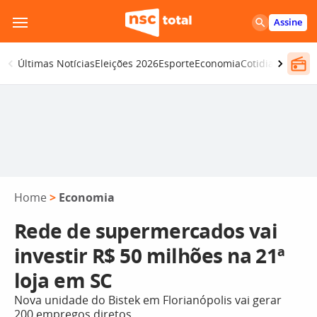
Pular
Assine
para
o
Últimas Notícias
Eleições 2026
Esporte
Economia
Cotidiano
Segur
conteúdo
Home
>
Economia
Rede de supermercados vai
investir R$ 50 milhões na 21ª
loja em SC
Nova unidade do Bistek em Florianópolis vai gerar
200 empregos diretos