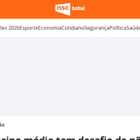
ções 2026
Esporte
Economia
Cotidiano
Segurança
Política
Saúd
ão