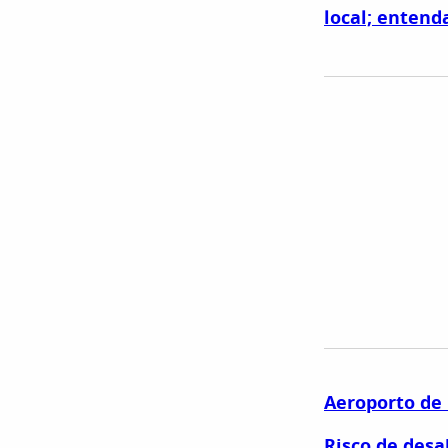
local; entend
Aeroporto de 
Risco de des