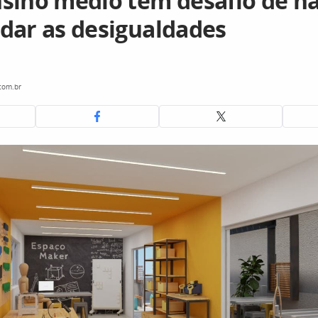
sino médio tem desafio de n
dar as desigualdades
com.br