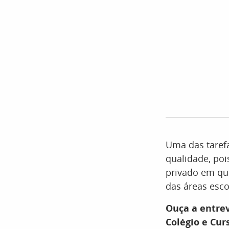
Uma das taref
qualidade, poi
privado em que
das áreas esc
Ouça a entrev
Colégio e Cur