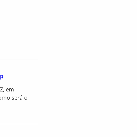
pp
AZ, em
como será o