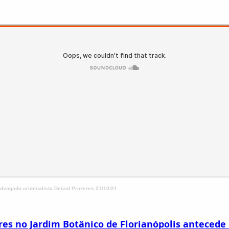
advogado criminalista Deivid Prazeres 21/10/21
res no Jardim Botânico de Florianópolis anteced