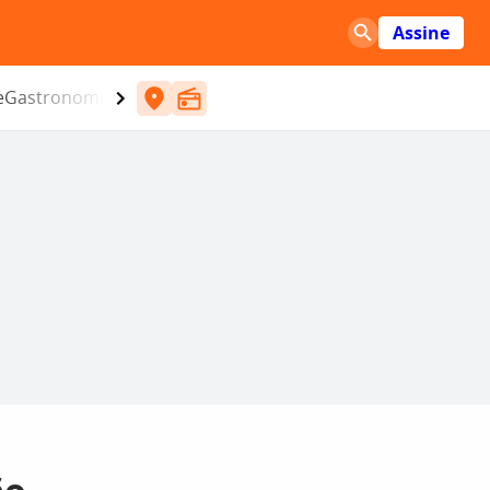
Assine
e
Gastronomia
Entretenimento
CBN
Atlântida SC