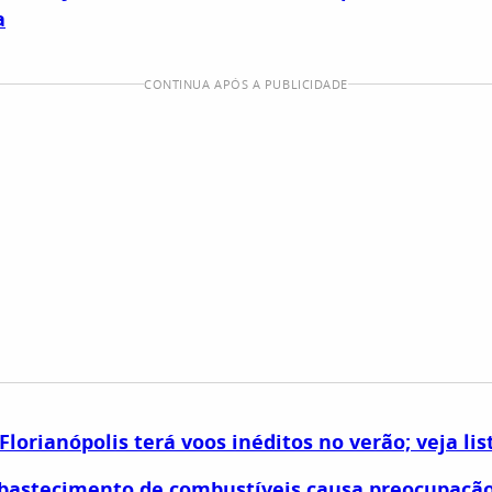
a
CONTINUA APÓS A PUBLICIDADE
Florianópolis terá voos inéditos no verão; veja lis
abastecimento de combustíveis causa preocupaçã