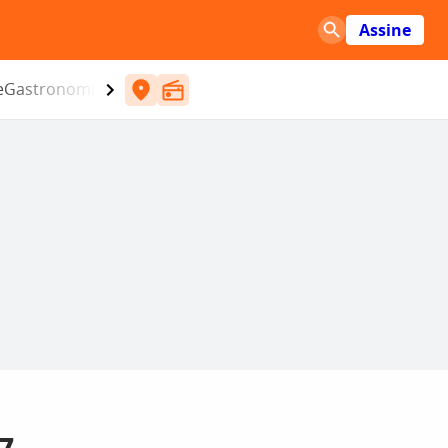
Assine
e
Gastronomia
Entretenimento
CBN
Atlântida SC