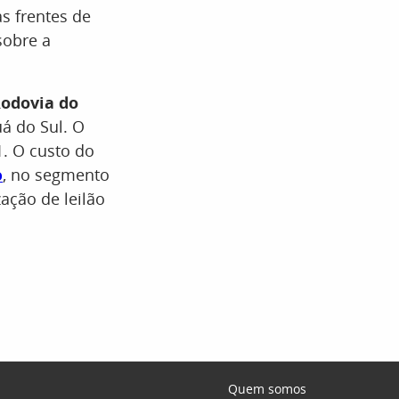
s frentes de
sobre a
odovia do
á do Sul. O
1. O custo do
o
, no segmento
zação de leilão
Quem somos