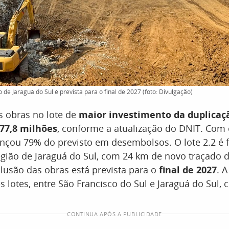
de Jaraguá do Sul é prevista para o final de 2027 (foto: Divulgação)
 obras no lote de
maior investimento da duplicaç
77,8 milhões
, conforme a atualização do DNIT. Com
nçou 79% do previsto em desembolsos. O lote 2.2 é
gião de Jaraguá do Sul, com 24 km de novo traçado 
clusão das obras está prevista para o
final de 2027
. 
s lotes, entre São Francisco do Sul e Jaraguá do Sul,
CONTINUA APÓS A PUBLICIDADE