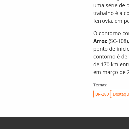
uma série de 
trabalho é a c
ferrovia, em p
O contorno c
Arroz
(SC-108)
ponto de iníci
contorno é de
de 170 km entr
em março de 2
Temas:
BR-280
Destaqu