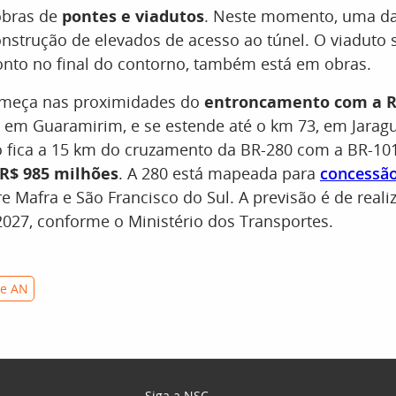
obras de
pontes e viadutos
. Neste momento, uma da
onstrução de elevados de acesso ao túnel. O viaduto 
onto no final do contorno, também está em obras.
omeça nas proximidades do
entroncamento com a R
, em Guaramirim, e se estende até o km 73, em Jaragu
o fica a 15 km do cruzamento da BR-280 com a BR-10
R$ 985 milhões
. A 280 está mapeada para
concessã
e Mafra e São Francisco do Sul. A previsão é de reali
027, conforme o Ministério dos Transportes.
e AN
Siga a NSC