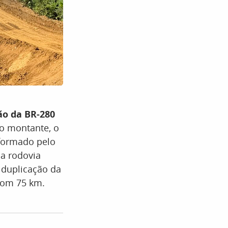
ão da BR-280
 o montante, o
 formado pelo
da rodovia
A duplicação da
 com 75 km.