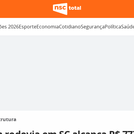
ções 2026
Esporte
Economia
Cotidiano
Segurança
Política
Saúd
trutura